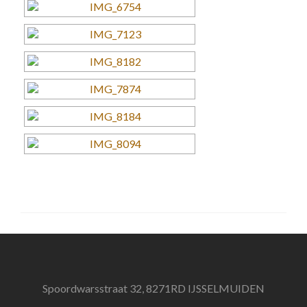
Spoordwarsstraat 32, 8271RD IJSSELMUIDEN