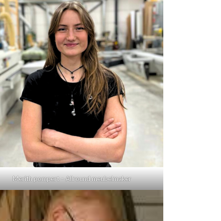
Merith pompert – Allround meubelmaker