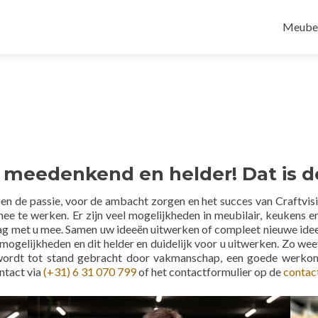
Skip
to
Meubel
conten
 meedenkend en helder! Dat is de
it en de passie, voor de ambacht zorgen en het succes van Craftv
 mee te werken. Er zijn veel mogelijkheden in meubilair, keukens 
 met u mee. Samen uw ideeën uitwerken of compleet nieuwe ideeën
ogelijkheden en dit helder en duidelijk voor u uitwerken. Zo weet
t wordt tot stand gebracht door vakmanschap, een goede werkom
ntact via
(+31) 6 31 070 799
of het contactformulier op de
contac