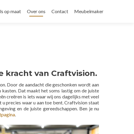
s op maat
Over ons
Contact
Meubelmaker
t
 kracht van Craftvision.
ision. Door de aandacht die geschonken wordt aan
en kasten. Dat maakt het soms lastig om de juiste
 creëren is iets waar wij ons dagelijks met veel
 u precies waar u aan toe bent. Craftvision staat
geving en de juiste gereedschappen. Ben je nu
tpagina
.